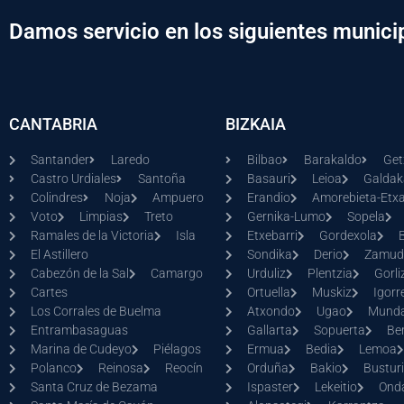
Damos servicio en los siguientes munici
CANTABRIA
BIZKAIA
Santander
Laredo
Bilbao
Barakaldo
Get
Castro Urdiales
Santoña
Basauri
Leioa
Galda
Colindres
Noja
Ampuero
Erandio
Amorebieta-Etx
Voto
Limpias
Treto
Gernika-Lumo
Sopela
Ramales de la Victoria
Isla
Etxebarri
Gordexola
El Astillero
Sondika
Derio
Zamud
Cabezón de la Sal
Camargo
Urduliz
Plentzia
Gorli
Cartes
Ortuella
Muskiz
Igorr
Los Corrales de Buelma
Atxondo
Ugao
Mund
Entrambasaguas
Gallarta
Sopuerta
Ber
Marina de Cudeyo
Piélagos
Ermua
Bedia
Lemoa
Polanco
Reinosa
Reocín
Orduña
Bakio
Bustur
Santa Cruz de Bezama
Ispaster
Lekeitio
Ond