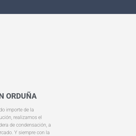
EN ORDUÑA
ado importe de la
ución, realizamos el
dera de condensación, a
rcado. Y siempre con la