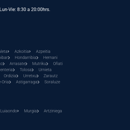
Lun-Vie: 8:30 a 20:00hrs.
leta
Azkoitia
Azpeitia
oibar
Hondarribia
Hernani
zo
Arrasate
Mutriku
Oñati
renteria
Tolosa
Urnieta
Ordizia
Urretxu
Zarautz
-Oria
Astigarraga
Soraluze
Luiaondo
Murgia
Artziniega