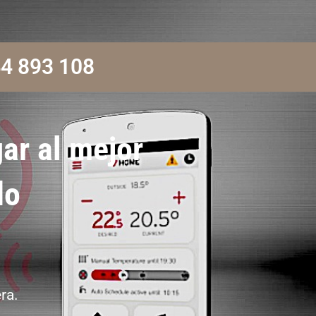
4 893 108
ar al mejor
do
ra.