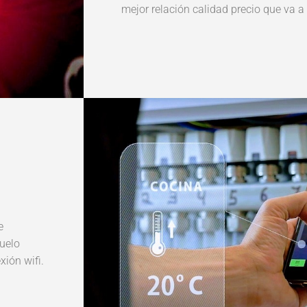
mejor relación calidad precio que va a
e
suelo
ión wifi.