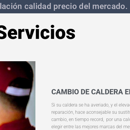
lación calidad precio del mercado.
Servicios
CAMBIO DE CALDERA 
Si su caldera se ha averiado, y el elev
reparación, hace aconsejable su sustit
cambio, en tiempo record, por una cal
elegir entre las mejores marcas del me