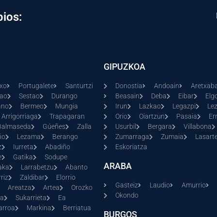
pios:
GIPUZKOA
xo
Portugalete
Santurtzi
Donostia
Andoain
Aretxaba
kao
Sestao
Durango
Beasain
Deba
Eibar
Elg
ano
Bermeo
Mungia
Irun
Lazkao
Legazpi
Le
Arrigorriaga
Trapagaran
Orio
Oiartzun
Pasaia
Er
Balmaseda
Gúeñes
Zalla
Usurbil
Bergara
Villabona
io
Lezama
Berango
Zumarraga
Zumaia
Lasarte
z
Iurreta
Abadiño
Eskoriatza
e
Gatika
Sodupe
ARABA
aka
Larrabetzu
Abanto
riz
Zaldibar
Elorrio
Gasteiz
Laudio
Amurrio
Areatza
Artea
Orozko
Okondo
ia
Sukarrieta
Ea
arroa
Markina
Berriatua
BURGOS