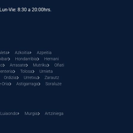
Lun-Vie: 8:30 a 20:00hrs.
leta
Azkoitia
Azpeitia
oibar
Hondarribia
Hernani
zo
Arrasate
Mutriku
Oñati
renteria
Tolosa
Urnieta
Ordizia
Urretxu
Zarautz
-Oria
Astigarraga
Soraluze
Luiaondo
Murgia
Artziniega