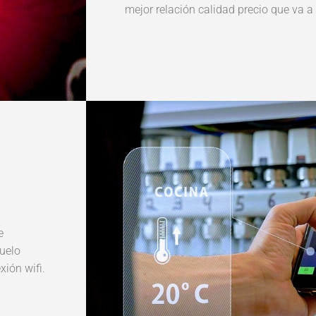
mejor relación calidad precio que va a
e
suelo
ión wifi.