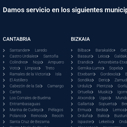
Damos servicio en los siguientes munici
CANTABRIA
BIZKAIA
Santander
Laredo
Bilbao
Barakaldo
Get
Castro Urdiales
Santoña
Basauri
Leioa
Galda
Colindres
Noja
Ampuero
Erandio
Amorebieta-Etx
Voto
Limpias
Treto
Gernika-Lumo
Sopela
Ramales de la Victoria
Isla
Etxebarri
Gordexola
El Astillero
Sondika
Derio
Zamud
Cabezón de la Sal
Camargo
Urduliz
Plentzia
Gorli
Cartes
Ortuella
Muskiz
Igorr
Los Corrales de Buelma
Atxondo
Ugao
Mund
Entrambasaguas
Gallarta
Sopuerta
Ber
Marina de Cudeyo
Piélagos
Ermua
Bedia
Lemoa
Polanco
Reinosa
Reocín
Orduña
Bakio
Bustur
Santa Cruz de Bezama
Ispaster
Lekeitio
Ond