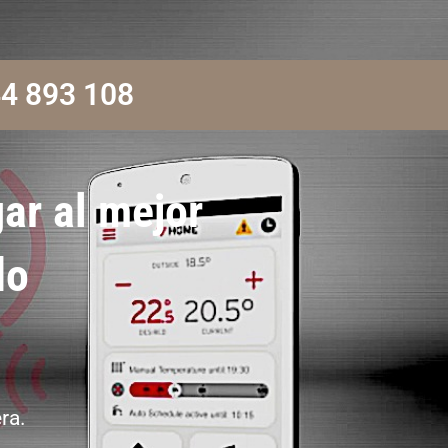
4 893 108
ar al mejor
do
ra.