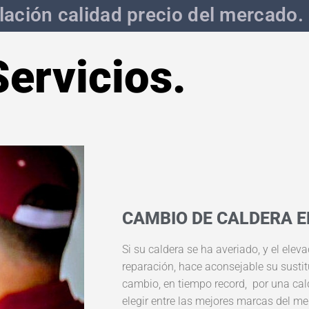
lación calidad precio del mercado.
Servicios.
CAMBIO DE CALDERA E
Si su caldera se ha averiado, y el elev
reparación, hace aconsejable su sustit
cambio, en tiempo record, por una cal
elegir entre las mejores marcas del me