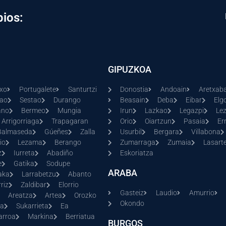
pios:
GIPUZKOA
xo
Portugalete
Santurtzi
Donostia
Andoain
Aretxaba
kao
Sestao
Durango
Beasain
Deba
Eibar
Elg
ano
Bermeo
Mungia
Irun
Lazkao
Legazpi
Le
Arrigorriaga
Trapagaran
Orio
Oiartzun
Pasaia
Er
Balmaseda
Gúeñes
Zalla
Usurbil
Bergara
Villabona
io
Lezama
Berango
Zumarraga
Zumaia
Lasarte
z
Iurreta
Abadiño
Eskoriatza
e
Gatika
Sodupe
ARABA
aka
Larrabetzu
Abanto
riz
Zaldibar
Elorrio
Gasteiz
Laudio
Amurrio
Areatza
Artea
Orozko
Okondo
ia
Sukarrieta
Ea
arroa
Markina
Berriatua
BURGOS