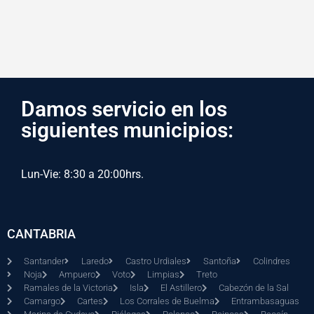
Damos servicio en los
siguientes municipios:
Lun-Vie: 8:30 a 20:00hrs.
CANTABRIA
Santander
Laredo
Castro Urdiales
Santoña
Colindres
Noja
Ampuero
Voto
Limpias
Treto
Ramales de la Victoria
Isla
El Astillero
Cabezón de la Sal
Camargo
Cartes
Los Corrales de Buelma
Entrambasaguas