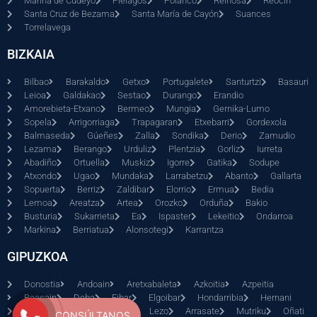
Marina de Cudeyo
Piélagos
Polanco
Reinosa
Reocín
Santa Cruz de Bezama
Santa María de Cayón
Suances
Torrelavega
BIZKAIA
Bilbao
Barakaldo
Getxo
Portugalete
Santurtzi
Basauri
Leioa
Galdakao
Sestao
Durango
Erandio
Amorebieta-Etxano
Bermeo
Mungia
Gernika-Lumo
Sopela
Arrigorriaga
Trapagaran
Etxebarri
Gordexola
Balmaseda
Gúeñes
Zalla
Sondika
Derio
Zamudio
Lezama
Berango
Urduliz
Plentzia
Gorliz
Iurreta
Abadiño
Ortuella
Muskiz
Igorre
Gatika
Sodupe
Atxondo
Ugao
Mundaka
Larrabetzu
Abanto
Gallarta
Sopuerta
Berriz
Zaldibar
Elorrio
Ermua
Bedia
Lemoa
Areatza
Artea
Orozko
Orduña
Bakio
Busturia
Sukarrieta
Ea
Ispaster
Lekeitio
Ondarroa
Markina
Berriatua
Alonsotegi
Karrantza
GIPUZKOA
Donostia
Andoain
Aretxabaleta
Azkoitia
Azpeitia
Beasain
Deba
Eibar
Elgoibar
Hondarribia
Hernani
Irun
Lazkao
Legazpi
Lezo
Arrasate
Mutriku
Oñati
CONSÚLTANOS